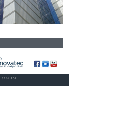
presarial Senado - Rio de
 11 3766 4041