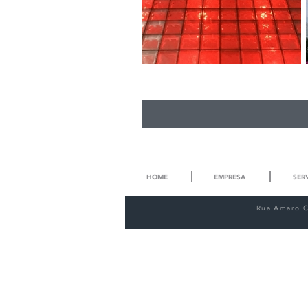
WTORRE Teatro Santander -
São Paulo / SP
HOME
EMPRESA
SER
Rua Amaro Ca