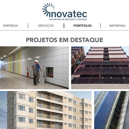
EMPRESA
SERVIÇOS
PORTFOLIO
IMPRENSA
PROJETOS EM DESTAQUE
GAIL Metrô Nossa Senhora -
GAIL Hospital São Camilo
Rio de Janeiro / RJ
Projeto de Fachada Ventilada