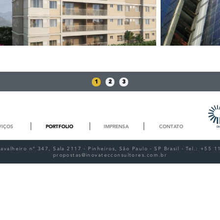
ODEBRECHT Residencial Wind - Rio de
GAIL Centro Em
Janeiro / RJ
Janeiro/RJ
1
2
3
VIÇOS
PORTFOLIO
IMPRENSA
CONTATO
valheiro nº 347, Sala 2117 - Pinheiros, São Paulo - SP Brasil - Tel.: +55
propostas@inovatecconsultores.com.br