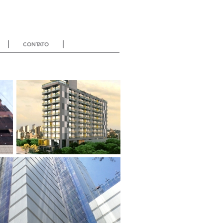
CONTATO
BKO Alto da Boa Vista -
São Paulo / SP
Projeto de Light Steel Frame com
Placas Cimentícias